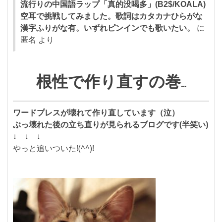
流行りの中国語ラップ「真的没喝多」(B2$/KOALA)
空耳で挑戦してみました。歌詞はカタカナひらがな
漢字ふりがな有。いずれピンインでも歌いたい。
に
匿名
より
根性で作り直すの巻…
ワードプレスが壊れて作り直しています（泣）
ぶっ壊れた後の立ち直りが見られるブログです(半笑い)
↓ ↓ ↓
やっと追いついた!(^^)!