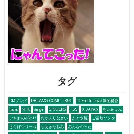
タグ
CMソング
DREAMS COME TRUE
I'll Fall In Love 愛的禮物
nana
NHK
singer
SINGER5
TBS
X JAPAN
あいみょん
いきものがかり
おかえりなさい
かぐや姫
ご当地ソング
さらばシリーズ
ちあきなおみ
みんなのうた