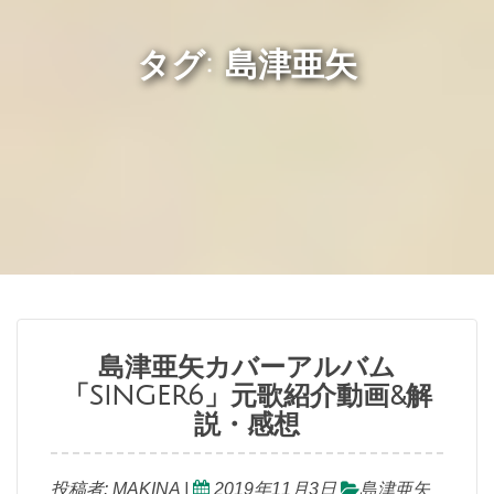
タグ: 島津亜矢
島津亜矢カバーアルバム
「SINGER6」元歌紹介動画&解
説・感想
投稿者:
MAKINA
|
2019年11月3日
島津亜矢