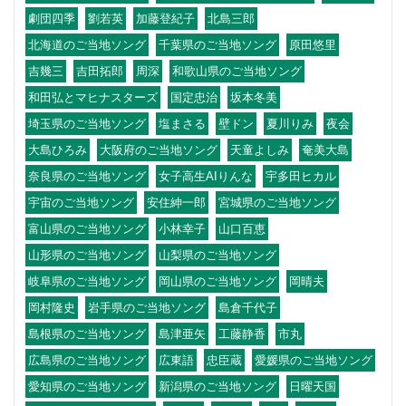
劇団四季
劉若英
加藤登紀子
北島三郎
北海道のご当地ソング
千葉県のご当地ソング
原田悠里
吉幾三
吉田拓郎
周深
和歌山県のご当地ソング
和田弘とマヒナスターズ
国定忠治
坂本冬美
埼玉県のご当地ソング
塩まさる
壁ドン
夏川りみ
夜会
大島ひろみ
大阪府のご当地ソング
天童よしみ
奄美大島
奈良県のご当地ソング
女子高生AIりんな
宇多田ヒカル
宇宙のご当地ソング
安住紳一郎
宮城県のご当地ソング
富山県のご当地ソング
小林幸子
山口百恵
山形県のご当地ソング
山梨県のご当地ソング
岐阜県のご当地ソング
岡山県のご当地ソング
岡晴夫
岡村隆史
岩手県のご当地ソング
島倉千代子
島根県のご当地ソング
島津亜矢
工藤静香
市丸
広島県のご当地ソング
広東語
忠臣蔵
愛媛県のご当地ソング
愛知県のご当地ソング
新潟県のご当地ソング
日曜天国