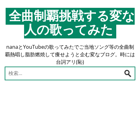
コ
ン
全曲制覇挑戦する変な
テ
人の歌ってみた
ン
ツ
へ
nanaとYouTubeの歌ってみたでご当地ソング等の全曲制
ス
覇熱唱し脂肪燃焼して痩せようと企む変なブログ。時には
キ
台詞アリ(恥)
ッ
プ
検
索: