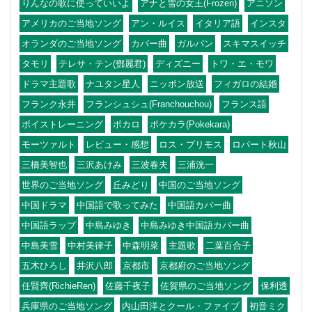
りんなの歌に使っていいよ
アナと雪の女王(Frozen)
アニソン
アメリカのご当地ソング
アン・ルイス
イタリア語
インスタ
オランダのご当地ソング
カバー曲
ガルパン
スキマスイッチ
タモリ
テレサ・テン(鄧麗君)
ディズニー
トワ・エ・モワ
ドラマ主題歌
ナユタン星人
ニッポン放送
フィガロの結婚
フランク永井
フランシュシュ(Franchouchou)
フランス語
ボイストレーニング
ボカロ
ポケカラ(Pokekara)
モーツァルト
レビュー・感想
ロス・プリモス
ロバート秋山
三橋美智也
三沢あけみ
三波春夫
三浦洸一
世界のご当地ソング
丘みどり
中国のご当地ソング
中国ドラマ
中国語で歌ってみた
中国語カバー曲
中国語ラップ
中島みゆき
中島みゆき中国語カバー曲
中島美雪
中村美律子
中森明菜
主題歌
二葉百合子
五木ひろし
井沢八郎
京都市
京都府のご当地ソング
任賢齊(RichieRen)
佐藤千夜子
佐賀県のご当地ソング
保利透
兵庫県のご当地ソング
内山田洋とクール・ファイブ
初音ミク