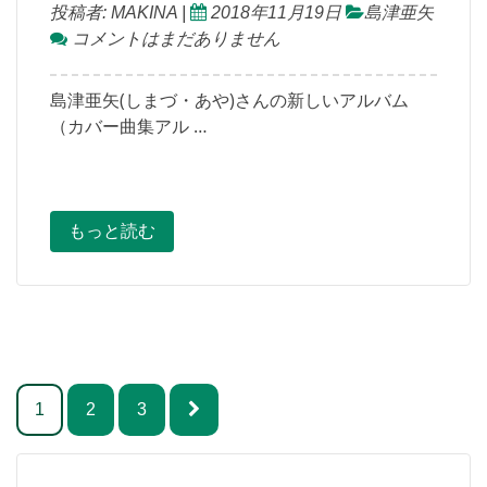
投稿者:
MAKINA
|
2018年11月19日
島津亜矢
コメントはまだありません
島津亜矢(しまづ・あや)さんの新しいアルバム
（カバー曲集アル …
もっと読む
投
1
2
3
稿
ナ