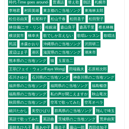
時代-Time goes around-
普通話
替え歌
朗読
札幌市
李翊君
村田英雄
東京都のご当地ソング
東海林太郎
松任谷由実
松尾和子
松山千春
松田圣子
松田聖子
林佳儀(ニサ・リン)
桂銀淑
森山良子
森高千里
椎名林檎
横須賀市
橋幸夫
歌でしか言えない
歌唱レッスン
歌唱法
民謡
水森かおり
沖縄県のご当地ソング
沢田研二
渡辺はま子
港区
滋賀県のご当地ソング
潮来市
熊本県のご当地ソング
猫
玉置浩二
王菲(フェイ・ウォン/Faye Wong)
田端義夫
石原裕次郎
石川さゆり
石川県のご当地ソング
神奈川県のご当地ソング
福井県のご当地ソング
福岡県のご当地ソング
福島暢啓
福島県のご当地ソング
私の声が聞こえますか
秋山竜次
秋田県のご当地ソング
空耳で歌ってみた
空耳オペラ
細川たかし
美空ひばり
群馬県のご当地ソング
翔んで埼玉
英語で歌ってみた
英語曲
茨城県のご当地ソング
荒井由実
薬師丸ひろ子
藤あや子
藤圭子
藤山一郎
西田佐知子