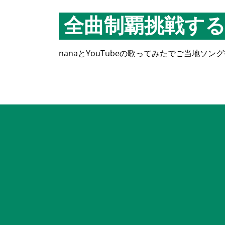
コ
ン
全曲制覇挑戦す
テ
ン
nanaとYouTubeの歌ってみたでご当地
ツ
へ
ス
キ
ッ
プ