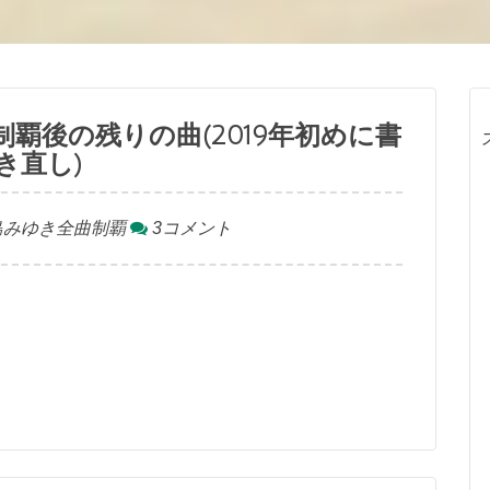
制覇後の残りの曲(2019年初めに書
き直し)
島みゆき全曲制覇
3コメント