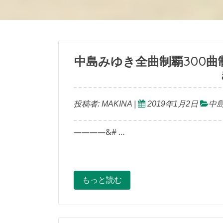
中島みゆき全曲制覇300曲
投稿者:
MAKINA
|
2019年1月2日
中
————&# …
もっと読む