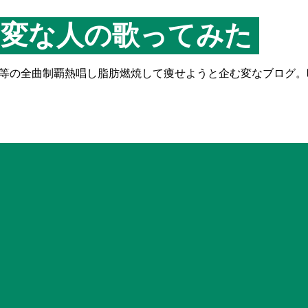
る変な人の歌ってみた
ソング等の全曲制覇熱唱し脂肪燃焼して痩せようと企む変なブログ。