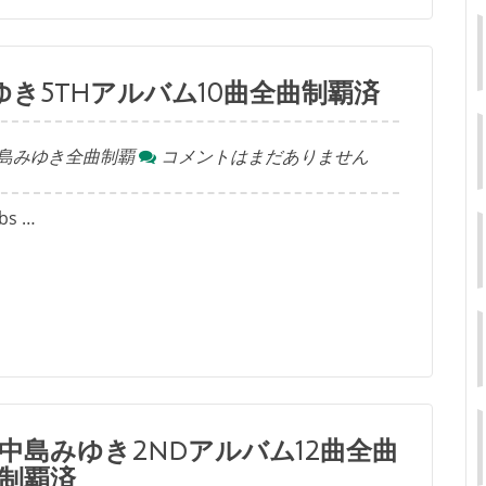
き5thアルバム10曲全曲制覇済
島みゆき全曲制覇
コメントはまだありません
s …
島みゆき2ndアルバム12曲全曲
制覇済