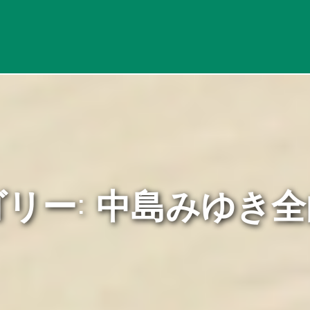
リー: 中島みゆき