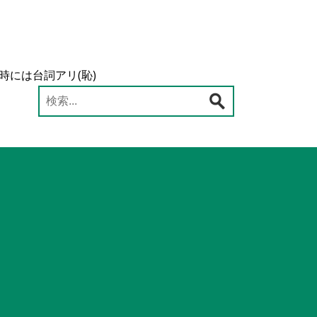
時には台詞アリ(恥)
検
索: