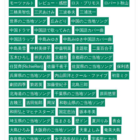
モーツァルト
レビュー・感想
ロス・プリモス
ロバート秋山
三橋美智也
三沢あけみ
三波春夫
三浦洸一
世界のご当地ソング
丘みどり
中国のご当地ソング
中国ドラマ
中国語で歌ってみた
中国語カバー曲
中国語ラップ
中島みゆき
中島みゆき中国語カバー曲
中島美雪
中村美律子
中森明菜
主題歌
二葉百合子
五木ひろし
井沢八郎
京都市
京都府のご当地ソング
任賢齊(RichieRen)
佐藤千夜子
佐賀県のご当地ソング
保利透
兵庫県のご当地ソング
内山田洋とクール・ファイブ
初音ミク
劇団四季
劉若英
加藤登紀子
北島三郎
北海道のご当地ソング
千葉県のご当地ソング
原田悠里
吉幾三
吉田拓郎
周深
和歌山県のご当地ソング
和田弘とマヒナスターズ
国定忠治
坂本冬美
埼玉県のご当地ソング
塩まさる
壁ドン
夏川りみ
夜会
大島ひろみ
大阪府のご当地ソング
天童よしみ
奄美大島
奈良県のご当地ソング
女子高生AIりんな
宇多田ヒカル