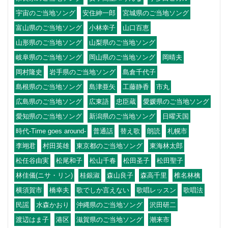
宇宙のご当地ソング
安住紳一郎
宮城県のご当地ソング
富山県のご当地ソング
小林幸子
山口百恵
山形県のご当地ソング
山梨県のご当地ソング
岐阜県のご当地ソング
岡山県のご当地ソング
岡晴夫
岡村隆史
岩手県のご当地ソング
島倉千代子
島根県のご当地ソング
島津亜矢
工藤静香
市丸
広島県のご当地ソング
広東語
忠臣蔵
愛媛県のご当地ソング
愛知県のご当地ソング
新潟県のご当地ソング
日曜天国
時代-Time goes around-
普通話
替え歌
朗読
札幌市
李翊君
村田英雄
東京都のご当地ソング
東海林太郎
松任谷由実
松尾和子
松山千春
松田圣子
松田聖子
林佳儀(ニサ・リン)
桂銀淑
森山良子
森高千里
椎名林檎
横須賀市
橋幸夫
歌でしか言えない
歌唱レッスン
歌唱法
民謡
水森かおり
沖縄県のご当地ソング
沢田研二
渡辺はま子
港区
滋賀県のご当地ソング
潮来市