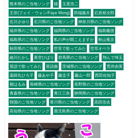
熊本県のご当地ソング
猫
玉置浩二
王菲(フェイ・ウォン/Faye Wong)
田端義夫
石原裕次郎
石川さゆり
石川県のご当地ソング
神奈川県のご当地ソング
福井県のご当地ソング
福岡県のご当地ソング
福島暢啓
福島県のご当地ソング
私の声が聞こえますか
秋山竜次
秋田県のご当地ソング
空耳で歌ってみた
空耳オペラ
細川たかし
美空ひばり
群馬県のご当地ソング
翔んで埼玉
英語で歌ってみた
英語曲
茨城県のご当地ソング
荒井由実
薬師丸ひろ子
藤あや子
藤圭子
藤山一郎
西田佐知子
都はるみ
長崎県のご当地ソング
長野県のご当地ソング
青森県のご当地ソング
青江三奈
静岡県のご当地ソング
韓国のご当地ソング
香川県のご当地ソング
高田浩吉
高知県のご当地ソング
鹿児島県のご当地ソング