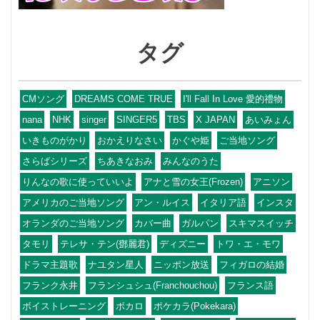
タグ
CMソング
DREAMS COME TRUE
I'll Fall In Love 愛的禮物
nana
NHK
singer
SINGER5
TBS
X JAPAN
あいみょん
いきものがかり
おかえりなさい
かぐや姫
ご当地ソング
さらばシリーズ
ちあきなおみ
みんなのうた
りんなの歌に使っていいよ
アナと雪の女王(Frozen)
アニソン
アメリカのご当地ソング
アン・ルイス
イタリア語
インスタ
オランダのご当地ソング
カバー曲
ガルパン
スキマスイッチ
タモリ
テレサ・テン(鄧麗君)
ディズニー
トワ・エ・モワ
ドラマ主題歌
ナユタン星人
ニッポン放送
フィガロの結婚
フランク永井
フランシュシュ(Franchouchou)
フランス語
ボイストレーニング
ボカロ
ポケカラ(Pokekara)