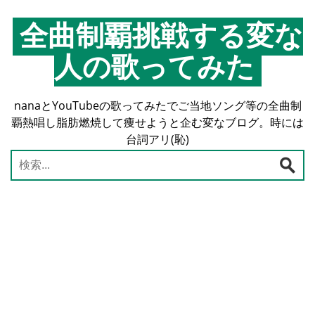
コ
ン
全曲制覇挑戦する変な
テ
人の歌ってみた
ン
ツ
へ
nanaとYouTubeの歌ってみたでご当地ソング等の全曲制
ス
覇熱唱し脂肪燃焼して痩せようと企む変なブログ。時には
キ
台詞アリ(恥)
ッ
プ
検
索: