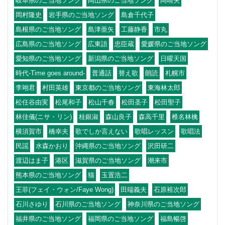
岐阜県のご当地ソング
岡山県のご当地ソング
岡晴夫
岡村隆史
岩手県のご当地ソング
島倉千代子
島根県のご当地ソング
島津亜矢
工藤静香
市丸
広島県のご当地ソング
広東語
忠臣蔵
愛媛県のご当地ソング
愛知県のご当地ソング
新潟県のご当地ソング
日曜天国
時代-Time goes around-
普通話
替え歌
朗読
札幌市
李翊君
村田英雄
東京都のご当地ソング
東海林太郎
松任谷由実
松尾和子
松山千春
松田圣子
松田聖子
林佳儀(ニサ・リン)
桂銀淑
森山良子
森高千里
椎名林檎
横須賀市
橋幸夫
歌でしか言えない
歌唱レッスン
歌唱法
民謡
水森かおり
沖縄県のご当地ソング
沢田研二
渡辺はま子
港区
滋賀県のご当地ソング
潮来市
熊本県のご当地ソング
猫
玉置浩二
王菲(フェイ・ウォン/Faye Wong)
田端義夫
石原裕次郎
石川さゆり
石川県のご当地ソング
神奈川県のご当地ソング
福井県のご当地ソング
福岡県のご当地ソング
福島暢啓