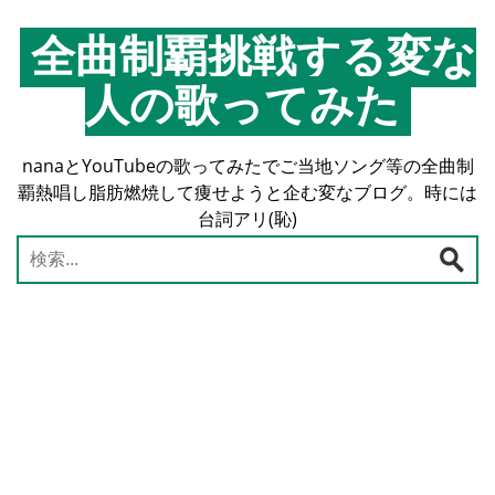
コ
ン
全曲制覇挑戦する変な
テ
人の歌ってみた
ン
ツ
へ
nanaとYouTubeの歌ってみたでご当地ソング等の全曲制
ス
覇熱唱し脂肪燃焼して痩せようと企む変なブログ。時には
キ
台詞アリ(恥)
ッ
プ
検
索: