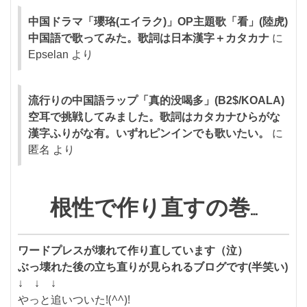
中国ドラマ「瓔珞(エイラク)」OP主題歌「看」(陸虎)
中国語で歌ってみた。歌詞は日本漢字＋カタカナ
に
Epselan
より
流行りの中国語ラップ「真的没喝多」(B2$/KOALA)
空耳で挑戦してみました。歌詞はカタカナひらがな
漢字ふりがな有。いずれピンインでも歌いたい。
に
匿名
より
根性で作り直すの巻…
ワードプレスが壊れて作り直しています（泣）
ぶっ壊れた後の立ち直りが見られるブログです(半笑い)
↓ ↓ ↓
やっと追いついた!(^^)!