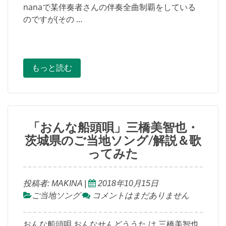
nanaで某伴奏者さんの伴奏全曲制覇をしている
のですが(その …
もっと読む
「おんな船頭唄」三橋美智也・
茨城県のご当地ソング/解説＆歌
ってみた
投稿者:
MAKINA
|
2018年10月15日
ご当地ソング
コメントはまだありません
おんな船頭唄 おんなせんどううた は 三橋美智也