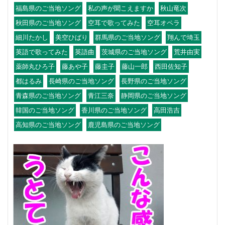
福島県のご当地ソング
私の声が聞こえますか
秋山竜次
秋田県のご当地ソング
空耳で歌ってみた
空耳オペラ
細川たかし
美空ひばり
群馬県のご当地ソング
翔んで埼玉
英語で歌ってみた
英語曲
茨城県のご当地ソング
荒井由実
薬師丸ひろ子
藤あや子
藤圭子
藤山一郎
西田佐知子
都はるみ
長崎県のご当地ソング
長野県のご当地ソング
青森県のご当地ソング
青江三奈
静岡県のご当地ソング
韓国のご当地ソング
香川県のご当地ソング
高田浩吉
高知県のご当地ソング
鹿児島県のご当地ソング