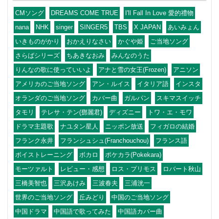
CMソング
DREAMS COME TRUE
I'll Fall In Love 愛的禮物
nana
NHK
singer
SINGER5
TBS
X JAPAN
あいみょん
いきものがかり
おかえりなさい
かぐや姫
ご当地ソング
さらばシリーズ
ちあきなおみ
みんなのうた
りんなの歌に使っていいよ
アナと雪の女王(Frozen)
アニソン
アメリカのご当地ソング
アン・ルイス
イタリア語
インスタ
オランダのご当地ソング
カバー曲
ガルパン
スキマスイッチ
タモリ
テレサ・テン(鄧麗君)
ディズニー
トワ・エ・モワ
ドラマ主題歌
ナユタン星人
ニッポン放送
フィガロの結婚
フランク永井
フランシュシュ(Franchouchou)
フランス語
ボイストレーニング
ボカロ
ポケカラ(Pokekara)
モーツァルト
レビュー・感想
ロス・プリモス
ロバート秋山
三橋美智也
三沢あけみ
三波春夫
三浦洸一
世界のご当地ソング
丘みどり
中国のご当地ソング
中国ドラマ
中国語で歌ってみた
中国語カバー曲