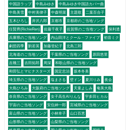
中国語ラップ
中島みゆき
中島みゆき中国語カバー曲
中島美雪
中村美律子
中森明菜
主題歌
二葉百合子
五木ひろし
井沢八郎
京都市
京都府のご当地ソング
任賢齊(RichieRen)
佐藤千夜子
佐賀県のご当地ソング
保利透
兵庫県のご当地ソング
内山田洋とクール・ファイブ
初音ミク
劇団四季
劉若英
加藤登紀子
北島三郎
北海道のご当地ソング
千葉県のご当地ソング
原田悠里
吉幾三
吉田拓郎
周深
和歌山県のご当地ソング
和田弘とマヒナスターズ
国定忠治
坂本冬美
埼玉県のご当地ソング
塩まさる
壁ドン
夏川りみ
夜会
大島ひろみ
大阪府のご当地ソング
天童よしみ
奄美大島
奈良県のご当地ソング
女子高生AIりんな
宇多田ヒカル
宇宙のご当地ソング
安住紳一郎
宮城県のご当地ソング
富山県のご当地ソング
小林幸子
山口百恵
山形県のご当地ソング
山梨県のご当地ソング