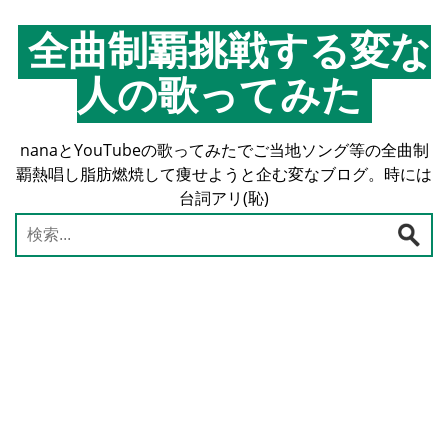
コ
ン
全曲制覇挑戦する変な
テ
人の歌ってみた
ン
ツ
へ
nanaとYouTubeの歌ってみたでご当地ソング等の全曲制
ス
覇熱唱し脂肪燃焼して痩せようと企む変なブログ。時には
キ
台詞アリ(恥)
ッ
プ
検
索: