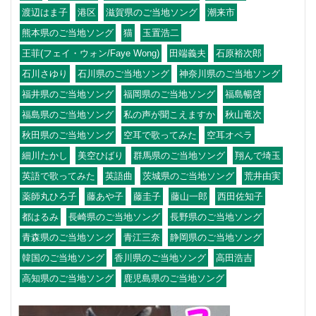
渡辺はま子
港区
滋賀県のご当地ソング
潮来市
熊本県のご当地ソング
猫
玉置浩二
王菲(フェイ・ウォン/Faye Wong)
田端義夫
石原裕次郎
石川さゆり
石川県のご当地ソング
神奈川県のご当地ソング
福井県のご当地ソング
福岡県のご当地ソング
福島暢啓
福島県のご当地ソング
私の声が聞こえますか
秋山竜次
秋田県のご当地ソング
空耳で歌ってみた
空耳オペラ
細川たかし
美空ひばり
群馬県のご当地ソング
翔んで埼玉
英語で歌ってみた
英語曲
茨城県のご当地ソング
荒井由実
薬師丸ひろ子
藤あや子
藤圭子
藤山一郎
西田佐知子
都はるみ
長崎県のご当地ソング
長野県のご当地ソング
青森県のご当地ソング
青江三奈
静岡県のご当地ソング
韓国のご当地ソング
香川県のご当地ソング
高田浩吉
高知県のご当地ソング
鹿児島県のご当地ソング