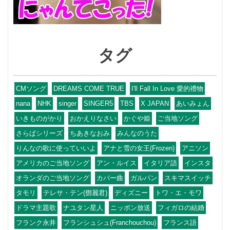
タグ
CMソング
DREAMS COME TRUE
I'll Fall In Love 愛的禮物
nana
NHK
singer
SINGER5
TBS
X JAPAN
あいみょん
いきものがかり
おかえりなさい
かぐや姫
ご当地ソング
さらばシリーズ
ちあきなおみ
みんなのうた
りんなの歌に使っていいよ
アナと雪の女王(Frozen)
アニソン
アメリカのご当地ソング
アン・ルイス
イタリア語
インスタ
オランダのご当地ソング
カバー曲
ガルパン
スキマスイッチ
タモリ
テレサ・テン(鄧麗君)
ディズニー
トワ・エ・モワ
ドラマ主題歌
ナユタン星人
ニッポン放送
フィガロの結婚
フランク永井
フランシュシュ(Franchouchou)
フランス語