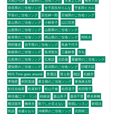
大島ひろみ
大阪府のご当地ソング
天童よしみ
奄美大島
奈良県のご当地ソング
女子高生AIりんな
宇多田ヒカル
宇宙のご当地ソング
安住紳一郎
宮城県のご当地ソング
富山県のご当地ソング
小林幸子
山口百恵
山形県のご当地ソング
山梨県のご当地ソング
岐阜県のご当地ソング
岡山県のご当地ソング
岡晴夫
岡村隆史
岩手県のご当地ソング
島倉千代子
島根県のご当地ソング
島津亜矢
工藤静香
市丸
広島県のご当地ソング
広東語
忠臣蔵
愛媛県のご当地ソング
愛知県のご当地ソング
新潟県のご当地ソング
日曜天国
時代-Time goes around-
普通話
替え歌
朗読
札幌市
李翊君
村田英雄
東京都のご当地ソング
東海林太郎
松任谷由実
松尾和子
松山千春
松田圣子
松田聖子
林佳儀(ニサ・リン)
桂銀淑
森山良子
森高千里
椎名林檎
横須賀市
橋幸夫
歌でしか言えない
歌唱レッスン
歌唱法
民謡
水森かおり
沖縄県のご当地ソング
沢田研二