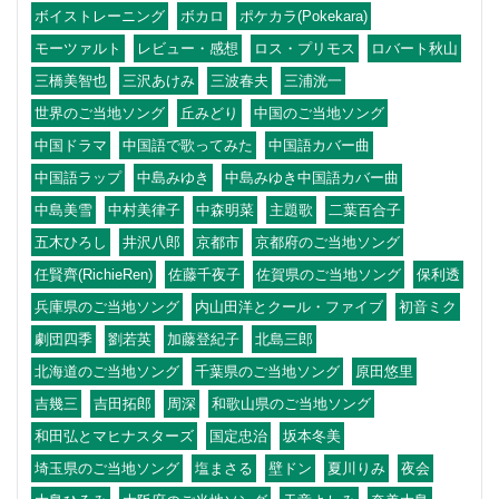
ボイストレーニング
ボカロ
ポケカラ(Pokekara)
モーツァルト
レビュー・感想
ロス・プリモス
ロバート秋山
三橋美智也
三沢あけみ
三波春夫
三浦洸一
世界のご当地ソング
丘みどり
中国のご当地ソング
中国ドラマ
中国語で歌ってみた
中国語カバー曲
中国語ラップ
中島みゆき
中島みゆき中国語カバー曲
中島美雪
中村美律子
中森明菜
主題歌
二葉百合子
五木ひろし
井沢八郎
京都市
京都府のご当地ソング
任賢齊(RichieRen)
佐藤千夜子
佐賀県のご当地ソング
保利透
兵庫県のご当地ソング
内山田洋とクール・ファイブ
初音ミク
劇団四季
劉若英
加藤登紀子
北島三郎
北海道のご当地ソング
千葉県のご当地ソング
原田悠里
吉幾三
吉田拓郎
周深
和歌山県のご当地ソング
和田弘とマヒナスターズ
国定忠治
坂本冬美
埼玉県のご当地ソング
塩まさる
壁ドン
夏川りみ
夜会